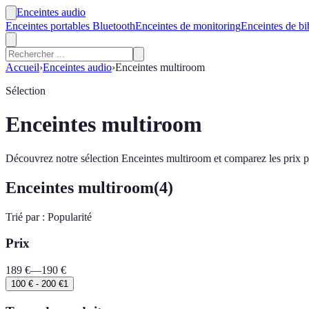
Enceintes audio
Enceintes portables Bluetooth
Enceintes de monitoring
Enceintes de bi
Accueil
›
Enceintes audio
›
Enceintes multiroom
Sélection
Enceintes multiroom
Découvrez notre sélection Enceintes multiroom et comparez les prix pr
Enceintes multiroom
(
4
)
Trié par :
Popularité
Prix
189
€
—
190
€
100 € - 200 €
1