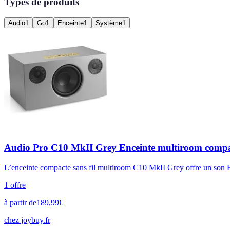
Types de produits
Audio
1
Go
1
Enceinte
1
Système
1
Audio Pro C10 MkII Grey Enceinte multiroom compact
L’enceinte compacte sans fil multiroom C10 MkII Grey offre un son Hi
1
offre
à partir de
189,99
€
chez
joybuy.fr